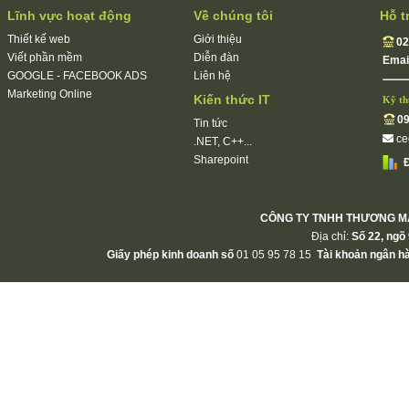
Lĩnh vực hoạt động
Về chúng tôi
Hỗ t
Thiết kế web
Giới thiệu
02
Viết phần mềm
Diễn đàn
Emai
GOOGLE - FACEBOOK ADS
Liên hệ
Marketing Online
Kiến thức IT
Kỹ th
09
Tin tức
c
.NET, C++...
Sharepoint
Đ
CÔNG TY TNHH THƯƠNG MẠ
Địa chỉ:
Số 22, ngõ 
Giấy phép kinh doanh số
01 05 95 78 15
Tài khoản ngân h