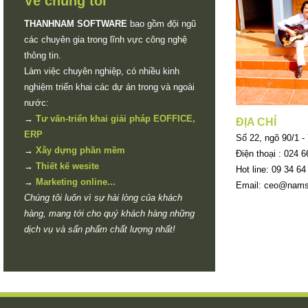
Về chúng tôi
THANHNAM SOFTWARE
bao gồm đội ngũ
các chuyên gia trong lĩnh vực công nghệ
thông tin.
Làm việc chuyên nghiệp, có nhiều kinh
nghiệm triển khai các dự án trong và ngoài
nước:
→
Tư vấn-triển khai giải pháp EOFFICE,
ĐỊA CHỈ
ERP
Số 22, ngõ 90/1 -
→
Xây dựng phần mềm
Điện thoại : 024 6
→
Thiết kế wesite
Hot line: 09 34 64
→
Marketing online...
Email: ceo@nams
Chúng tôi luôn vì sự hài lòng của khách
hàng, mang tới cho quý khách hàng những
dịch vụ và sẩn phẩm chất lượng nhất!