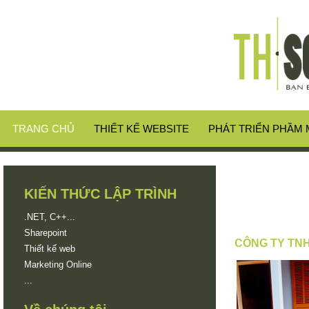
TRANG CHỦ
THIẾT KẾ WEBSITE
PHÁT TRIỂN PHẦM
KIẾN THỨC LẬP TRÌNH
.NET, C++...
Sharepoint
CÔNG TY TN
Thiết kế web
Marketing Online
...