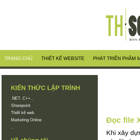
TRANG CHỦ
THIẾT KẾ WEBSITE
PHÁT TRIỂN PHẦM
KIẾN THỨC LẬP TRÌNH
.NET, C++...
Sharepoint
Thiết kế web
Đọc file
Marketing Online
...
Khi xây dự