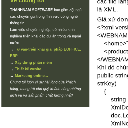
Về chúng tôi
các file l
là XML.
THANHNAM SOFTWARE
bao gồm đội ngũ
các chuyên gia trong lĩnh vực công nghệ
Giả xử đơn 
thông tin.
<?xml vers
Làm việc chuyên nghiệp, có nhiều kinh
<WEBNAM
nghiệm triển khai các dự án trong và ngoài
<home>Tr
nước:
→
Tư vấn-triển khai giải pháp EOFFICE,
<product>
ERP
</WEBNA
→
Xây dựng phần mềm
Khi đó chú
→
Thiết kế wesite
public stri
→
Marketing online...
Chúng tôi luôn vì sự hài lòng của khách
strKey)
hàng, mang tới cho quý khách hàng những
{
dịch vụ và sẩn phẩm chất lượng nhất!
string str
XmlDocum
doc.Load
XmlNode 