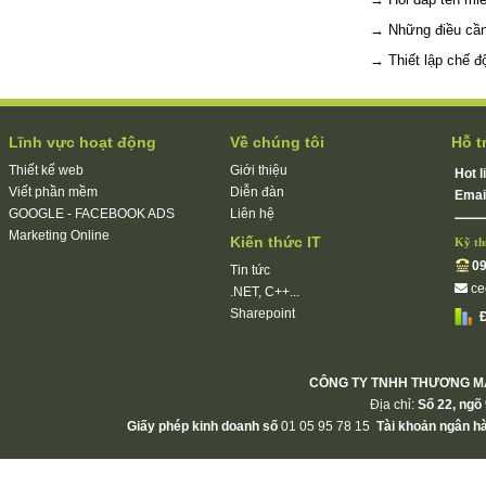
→
Những điều cần 
→
Thiết lập chế 
Lĩnh vực hoạt động
Về chúng tôi
Hỗ t
Thiết kế web
Giới thiệu
Hot l
Viết phần mềm
Diễn đàn
Emai
GOOGLE - FACEBOOK ADS
Liên hệ
Marketing Online
Kiến thức IT
Kỹ th
09
Tin tức
c
.NET, C++...
Sharepoint
Đ
CÔNG TY TNHH THƯƠNG MẠ
Địa chỉ:
Số 22, ngõ 
Giấy phép kinh doanh số
01 05 95 78 15
Tài khoản ngân h