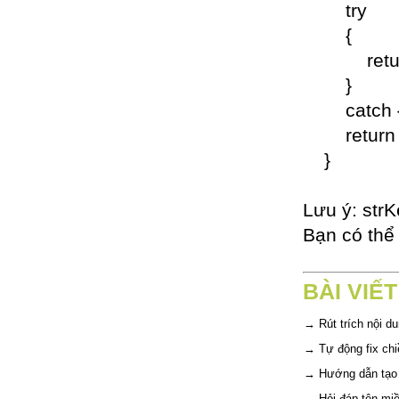
try
{
return ro
}
catch
return "
}
Lưu ý: strK
Bạn có th
BÀI VIẾ
→
Rút trích nội d
→
Tự động fix chi
→
Hướng dẫn tạo 
→
Hỏi đáp tên mi