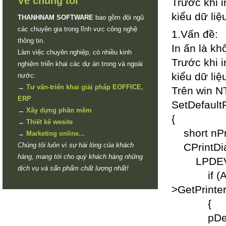
Về chúng tôi
Trước khi i
kiểu dữ liệ
THANHNAM SOFTWARE
bao gồm đội ngũ
các chuyên gia trong lĩnh vực công nghệ
1.Vấn đề:
thông tin.
In ấn là k
Làm việc chuyên nghiệp, có nhiều kinh
Trước khi i
nghiệm triển khai các dự án trong và ngoài
kiểu dữ liệ
nước:
→
Tư vấn-triển khai giải pháp EOFFICE,
Trên win NT
ERP
SetDefaultF
→
Xây dựng phần mềm
{
→
Thiết kế wesite
short nPre
→
Marketing online...
Chúng tôi luôn vì sự hài lòng của khách
CPrintDial
hàng, mang tới cho quý khách hàng những
LPDEVM
dịch vụ và sẩn phẩm chất lượng nhất!
if (Afx
>GetPrinte
{
pDevMode