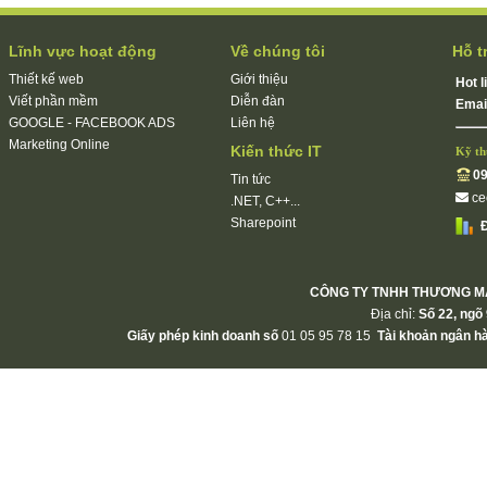
Lĩnh vực hoạt động
Về chúng tôi
Hỗ t
Thiết kế web
Giới thiệu
Hot l
Viết phần mềm
Diễn đàn
Emai
GOOGLE - FACEBOOK ADS
Liên hệ
Marketing Online
Kiến thức IT
Kỹ th
09
Tin tức
c
.NET, C++...
Sharepoint
Đ
CÔNG TY TNHH THƯƠNG MẠ
Địa chỉ:
Số 22, ngõ 
Giấy phép kinh doanh số
01 05 95 78 15
Tài khoản ngân h