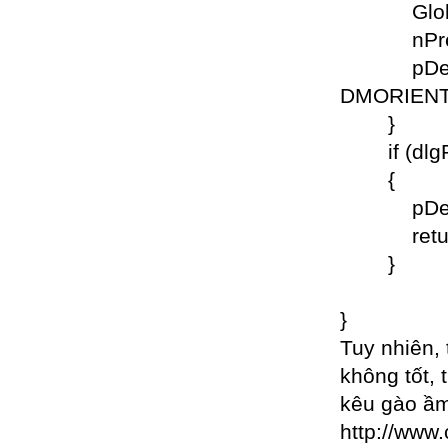
GlobalU
nPreOrie
pDevMod
DMORIENT
}
if (dlgPr
{
pDevMode
retur
}
}
Tuy nhiên,
không tốt, 
kêu gào ầm 
http://www