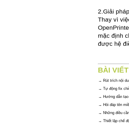
2.Giải pháp
Thay vì vi
OpenPrinter
mặc định ch
được hệ đi
BÀI VIẾ
→
Rút trích nội d
→
Tự động fix chi
→
Hướng dẫn tạo 
→
Hỏi đáp tên mi
→
Những điều cần 
→
Thiết lập chế 