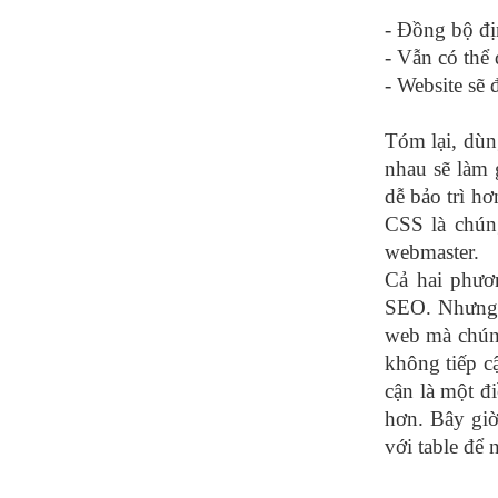
- Đồng bộ đị
- Vẫn có th
- Website sẽ 
Tóm lại, dùn
nhau sẽ làm 
dễ bảo trì h
CSS là chún
webmaster.
Cả hai phươ
SEO. Nhưng c
web mà chúng
không tiếp cậ
cận là một đ
hơn. Bây giờ
với table để