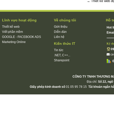
→
Thiết kế web đạ
Lĩnh vực hoạt động
Về chúng tôi
Hỗ t
Thiết kế web
Giới thiệu
Hot l
Viết phần mềm
Diễn đàn
Emai
GOOGLE - FACEBOOK ADS
Liên hệ
Marketing Online
Kiến thức IT
Kỹ th
09
Tin tức
c
.NET, C++...
Sharepoint
Đ
CÔNG TY TNHH THƯƠNG MẠ
Địa chỉ:
Số 22, ngõ 
Giấy phép kinh doanh số
01 05 95 78 15
Tài khoản ngân h