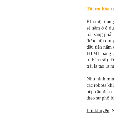
Tối ưu hóa t
Khi một trang
sẽ nằm ở ô dư
trái sang phải
được nội dung
đầu tiên nằm ở
HTML bằng cá
trí bên trái)
trái là tạo ra
Như hình minh
các robots kh
tiếp cận đến 
theo sự phổ bi
Lời khuyên
: 