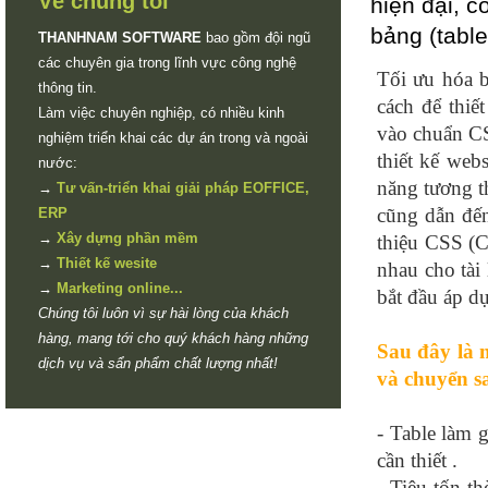
Về chúng tôi
hiện đại, c
bảng (tabl
THANHNAM SOFTWARE
bao gồm đội ngũ
các chuyên gia trong lĩnh vực công nghệ
Tối ưu hóa b
thông tin.
cách để thiế
Làm việc chuyên nghiệp, có nhiều kinh
vào chuẩn CS
nghiệm triển khai các dự án trong và ngoài
thiết kế webs
nước:
năng tương th
→
Tư vấn-triển khai giải pháp EOFFICE,
cũng dẫn đến
ERP
→
Xây dựng phần mềm
thiệu CSS (C
→
Thiết kế wesite
nhau cho tài
→
Marketing online...
bắt đầu áp d
Chúng tôi luôn vì sự hài lòng của khách
hàng, mang tới cho quý khách hàng những
Sau đây là n
dịch vụ và sẩn phẩm chất lượng nhất!
và chuyển s
- Table làm 
cần thiết .
- Tiêu tốn t