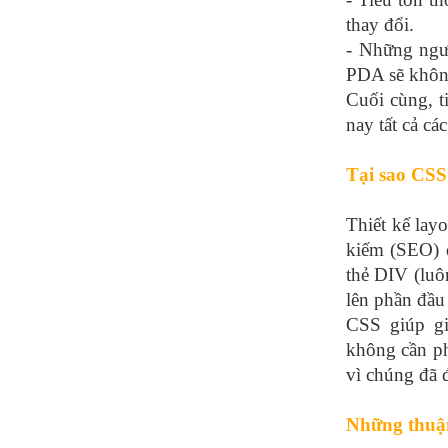
thay đổi.
- Những ngư
PDA sẽ không
Cuối cùng, t
nay tất cả cá
Tại sao CSS
Thiết kế lay
kiếm (SEO) đ
thẻ DIV (luô
lên phần đầu 
CSS giúp gi
không cần ph
vì chúng đã 
Những thuận