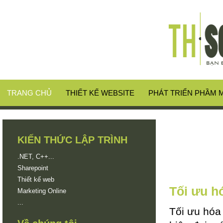
TRANG CHỦ
THIẾT KẾ WEBSITE
PHÁT TRIỂN PHẦM
KIẾN THỨC LẬP TRÌNH
.NET, C++...
Sharepoint
Thiết kế web
Tối ưu h
Marketing Online
...
Tối ưu hóa